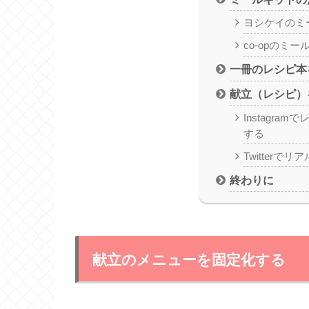
ヨシケイのミ
co-opのミー
一冊のレシピ本
献立（レシピ）
Instagra
する
Twitterで
終わりに
献立のメニューを固定化する