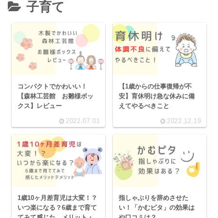
子育て
コンパクトでかわいい！
【1歳からの仕事復帰が不
【森林工芸館 お雛様ボッ
安】育休明け急な休みに備
クス】レビュー
えてやるべきこと
2022.07.01
2022.12.19
1歳10ヶ月差育児は大変！？
指しゃぶりを辞めさせた
いつ楽になる？6歳まで育て
い！「かむピタ」の効果は
てみて感じた メリット・
や口コミは？